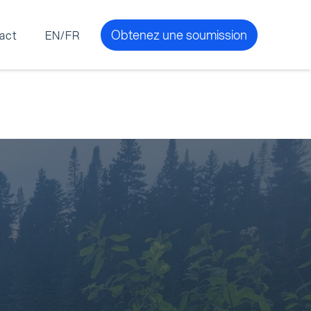
Obtenez une soumission
act
EN/FR