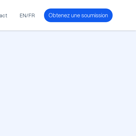
Obtenez une soumission
act
EN/FR